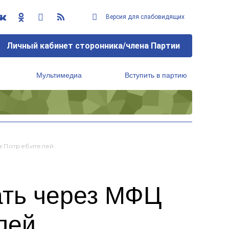
Версия для слабовидящих
Личный кабинет сторонника/члена Партии
Мультимедиа
Вступить в партию
Региональный исполнительный комитет
ав Потребителей
ать через МФЦ
лей