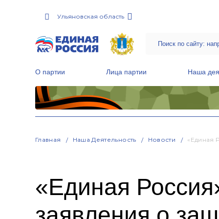
Ульяновская область
О партии
Лица партии
Наша дея
Местные общественные приемные Партии
Руководитель Региональной обще
Народная программа «Единой России»
Главная
Наша Деятельность
Новости
«Единая 
«Единая Россия
заявления о защ