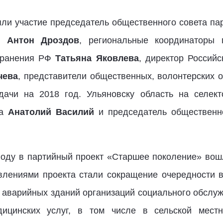
ли участие председатель общественного совета па
РФ
Антон Дроздов
, региональные координаторы 
охранения РФ
Татьяна Яковлева
, директор Российс
чева
, представители общественных, волонтерских о
дачи на 2018 год. Ульяновску область на селек
та
Анатолий Василий
и председатель общественн
 году в партийный проект «Старшее поколение» во
влениями проекта стали сокращение очередности в
 аварийных зданий организаций социального обслу
ицинских услуг, в том числе в сельской местно