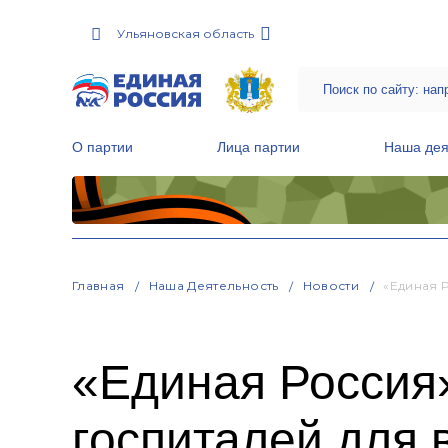
Ульяновская область
О партии
Лица партии
Наша дея
Местные общественные приемные Партии
Руководитель Региональной обще
Народная программа «Единой России»
Главная
Наша Деятельность
Новости
«Единая 
«Единая Россия»
госпиталей для 