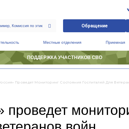
Обращение
тельность
Местные отделения
Приемная
ПОДДЕРЖКА УЧАСТНИКОВ СВО
ственной приемной Председателя Партии
Президиум регионального политического совета
Россия» Проведет Мониторинг Состояния Госпиталей Для Ветера
 проведет монитор
ветеранов войн