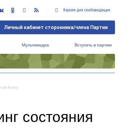
Версия для слабовидящих
Личный кабинет сторонника/члена Партии
Мультимедиа
Вступить в партию
Региональный исполнительный комитет
нов Войн
инг состояния