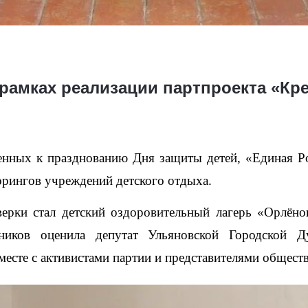
рамках реализации партпроекта «Кр
енных к празднованию Дня защиты детей, «Единая Ро
орингов учреждений детского отдыха.
ерки стал детский оздоровительный лагерь «Орлёнок
ников оценила депутат Ульяновской Городской Ду
сте с активистами партии и представителями обществ