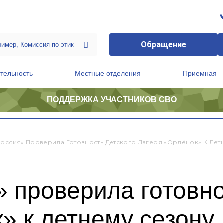
Обращение
тельность
Местные отделения
Приемная
ПОДДЕРЖКА УЧАСТНИКОВ СВО
ственной приемной Председателя Партии
Президиум регионального политического совета
Россия» Проверила Готовность Детского Лагеря «Орлёнок» К Лет
 проверила готовно
» к летнему сезону