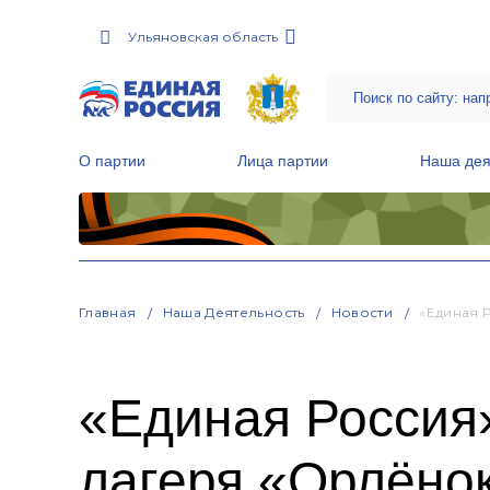
Ульяновская область
О партии
Лица партии
Наша дея
Местные общественные приемные Партии
Руководитель Региональной обще
Народная программа «Единой России»
Главная
Наша Деятельность
Новости
«Единая 
«Единая Россия»
лагеря «Орлёнок