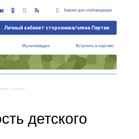
Версия для слабовидящих
Личный кабинет сторонника/члена Партии
Мультимедиа
Вступить в партию
Региональный исполнительный комитет
нему Сезону
сть детского