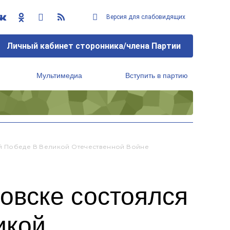
Версия для слабовидящих
Личный кабинет сторонника/члена Партии
Мультимедиа
Вступить в партию
Региональный исполнительный комитет
й Победе В Великой Отечественной Войне
овске состоялся
икой