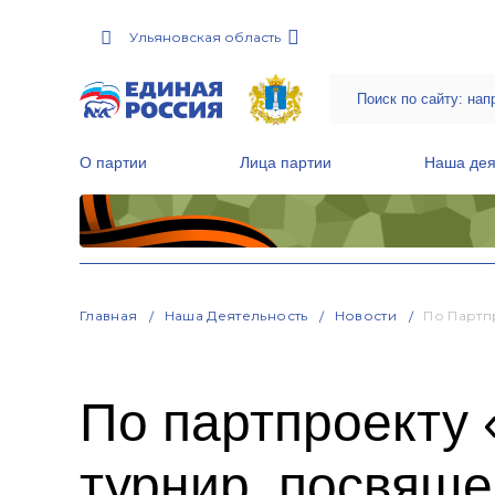
Ульяновская область
О партии
Лица партии
Наша дея
Местные общественные приемные Партии
Руководитель Региональной обще
Народная программа «Единой России»
Главная
Наша Деятельность
Новости
По Партп
По партпроекту 
турнир, посвящ