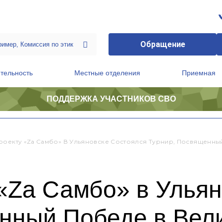
Обращение
тельность
Местные отделения
Приемная
ПОДДЕРЖКА УЧАСТНИКОВ СВО
ственной приемной Председателя Партии
Президиум регионального политического совета
роекту «Zа Самбо» В Ульяновске Состоялся Турнир, Посвященны
«Zа Самбо» в Ульян
енный Победе в Вел