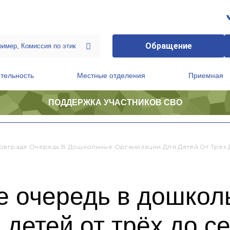
Обращение
тельность
Местные отделения
Приемная
ПОДДЕРЖКА УЧАСТНИКОВ СВО
ственной приемной Председателя Партии
Президиум регионального политического совета
овграде Очередь В Дошкольные Организации Для Детей От Трёх 
е очередь в дошкол
 детей от трёх до с