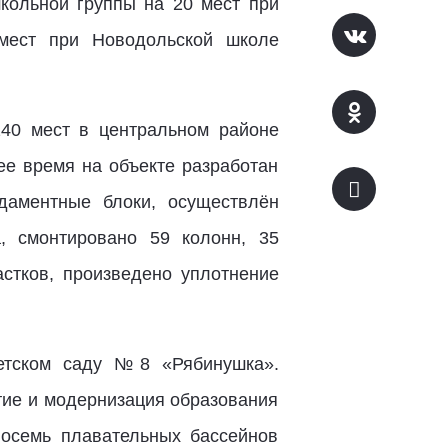
школьной группы на 20 мест при
мест при Новодольской школе
240 мест в центральном районе
ее время на объекте разработан
даментные блоки, осуществлён
, смонтировано 59 колонн, 35
астков, произведено уплотнение
детском саду №8 «Рябинушка».
тие и модернизация образования
восемь плавательных бассейнов