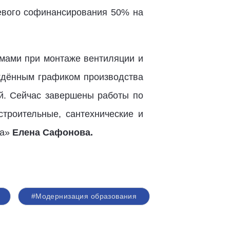
левого софинансирования 50% на
емами при монтаже вентиляции и
рждённым графиком производства
ей. Сейчас завершены работы по
троительные, сантехнические и
ка»
Елена Сафонова.
#Модернизация образования