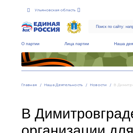
Ульяновская область
О партии
Лица партии
Наша дея
Местные общественные приемные Партии
Руководитель Региональной обще
Народная программа «Единой России»
Главная
Наша Деятельность
Новости
В Димитр
В Димитровград
организации для