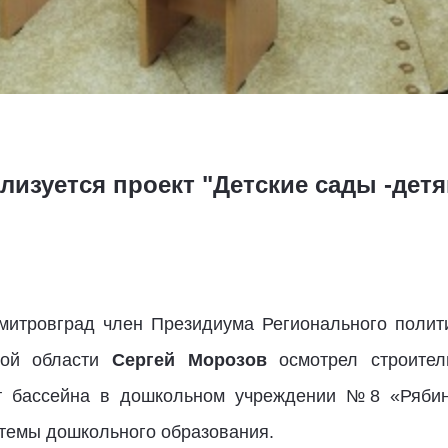
лизуется проект "Детские сады -дет
митровград член Президиума Регионального полит
ской области
Сергей Морозов
осмотрел строител
т бассейна в дошкольном учреждении №8 «Ряби
темы дошкольного образования.