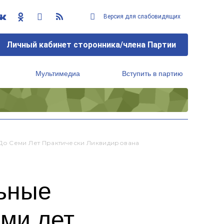
Версия для слабовидящих
Личный кабинет сторонника/члена Партии
Мультимедиа
Вступить в партию
Региональный исполнительный комитет
До Семи Лет Практически Ликвидирована
ьные
еми лет