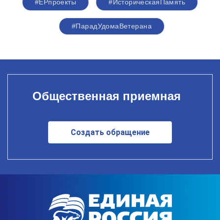
#ЕРпроекты
#ИсторическаяПамять
#ПарадУдомаВетерана
Общественная приемная
Создать обращение