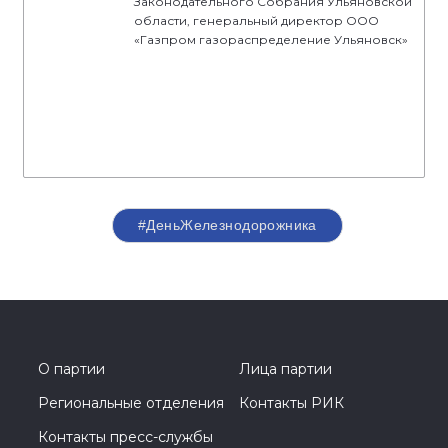
Законодательного Собрания Ульяновской
области, генеральный директор ООО
«Газпром газораспределение Ульяновск»
#ДеньЖелезнодорожника
О партии
Лица партии
Региональные отделения
Контакты РИК
Контакты пресс-службы