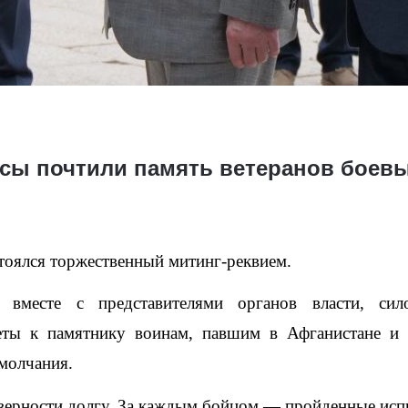
сы почтили память ветеранов боев
тоялся торжественный митинг-реквием.
 вместе с представителями органов власти, сило
еты к памятнику воинам, павшим в Афганистане и 
молчания.
 верности долгу. За каждым бойцом — пройденные испы