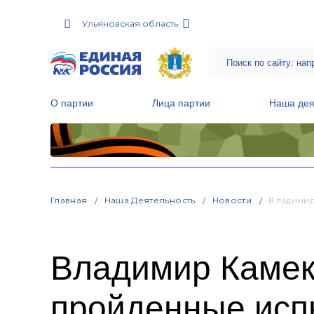
Ульяновская область
О партии
Лица партии
Наша дея
Местные общественные приемные Партии
Руководитель Региональной обще
Народная программа «Единой России»
Главная
Наша Деятельность
Новости
Владимир
Владимир Камек
пройденные испы