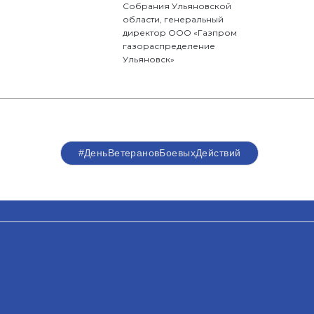
Собрания Ульяновской
области, генеральный
директор ООО «Газпром
газораспределение
Ульяновск»
#ДеньВетерановБоевыхДействий