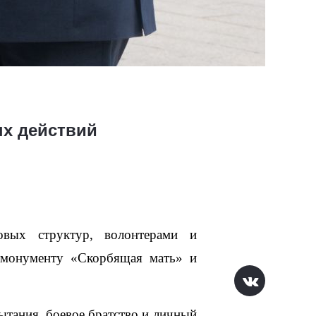
ых действий
вых структур, волонтерами и 
монументу «Скорбящая мать» и 
тания, боевое братство и личный 