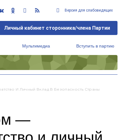
Версия для слабовидящих
Личный кабинет сторонника/члена Партии
Мультимедиа
Вступить в партию
Региональный исполнительный комитет
атство И Личный Вклад В Безопасность Страны
ом —
тство и личный