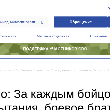
Обращение
тельность
Местные отделения
Приемная
ПОДДЕРЖКА УЧАСТНИКОВ СВО
ственной приемной Председателя Партии
Президиум регионального политического совета
 Камеко: За Каждым Бойцом — Пройденные Испытания, Боевое Бр
о: За каждым бойц
тания, боевое бра