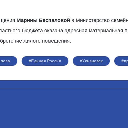
ращения
Марины Беспаловой
в Министерство семей
бластного бюджета оказана адресная материальная 
обретение жилого помещения.
алова
#Единая Россия
#Ульяновск
#п