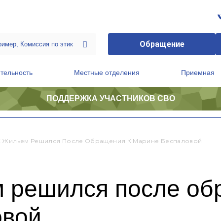
Обращение
тельность
Местные отделения
Приемная
ПОДДЕРЖКА УЧАСТНИКОВ СВО
ственной приемной Председателя Партии
Президиум регионального политического совета
 Жильем Решился После Обращения К Марине Беспаловой
м решился после об
овой