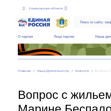
Ульяновская область
О партии
Лица партии
Наша дея
Местные общественные приемные Партии
Руководитель Региональной обще
Народная программа «Единой России»
Главная
Наша Деятельность
Новости
Вопрос С
Вопрос с жилье
Марине Беспал