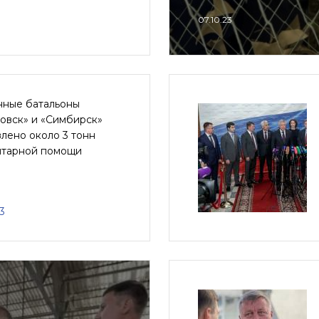
07.10.23
нные батальоны
овск» и «Симбирск»
лено около 3 тонн
итарной помощи
3