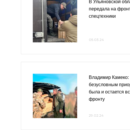
В Ульяновской обл
передала на фрон
спецтехники
05.03.24
Владимир Камеко:
безусловным прио
была и остается в
фронту
29.02.24