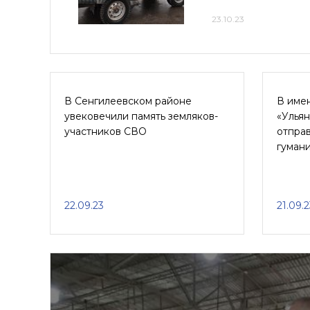
23.10.23
В Сенгилеевском районе
В име
увековечили память земляков-
«Ульян
участников СВО
отправ
гуман
22.09.23
21.09.2