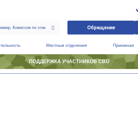
Обращение
тельность
Местные отделения
Приемная
ПОДДЕРЖКА УЧАСТНИКОВ СВО
ственной приемной Председателя Партии
Президиум регионального политического совета