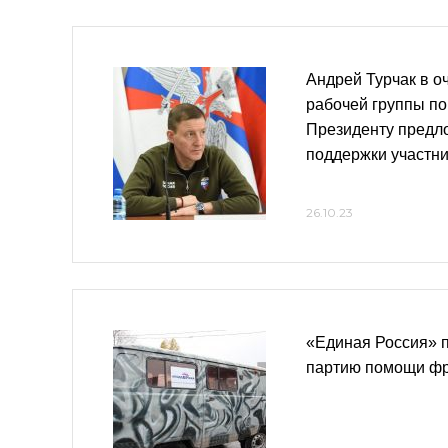
Андрей Турчак в о
рабочей группы п
Президенту предл
поддержки участн
26.10.23
«Единая Россия» 
партию помощи ф