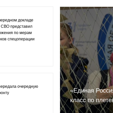
чередном докладе
о СВО представил
ожения по мерам
иков спецоперации
передала очередную
«Единая Росси
ронту
класс по плет