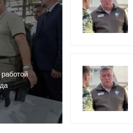
 работой
ода