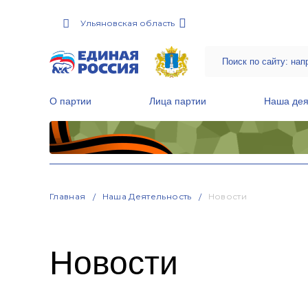
Ульяновская область
О партии
Лица партии
Наша дея
Местные общественные приемные Партии
Руководитель Региональной обще
Народная программа «Единой России»
Главная
Наша Деятельность
Новости
Новости