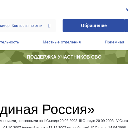
Обращение
тельность
Местные отделения
Приемная
ПОДДЕРЖКА УЧАСТНИКОВ СВО
ственной приемной Председателя Партии
Президиум регионального политического совета
Единая Россия»
лнениями, внесенными на II Съезде
29.03.2003
, III Съезде
20.09.2003
, IV Съе
зде
01.10.2007
(первый этап) и
17.12.2007
(второй этап), IX Съезде
14.04.2008
,