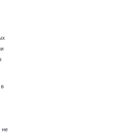
ых
ии
я
 в
 не