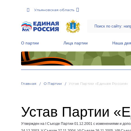
Ульяновская область
О партии
Лица партии
Наша дея
Местные общественные приемные Партии
Руководитель Региональной обще
Народная программа «Единой России»
Главная
О Партии
Устав Партии «Единая Россия»
Устав Партии «
Утвержден на I Съезде Партии
01.12.2001
с изменениями и допо
24.12.2003
, V Съезде
27.11.2004
, VI Съезде
26.11.2005
, VIII Съе