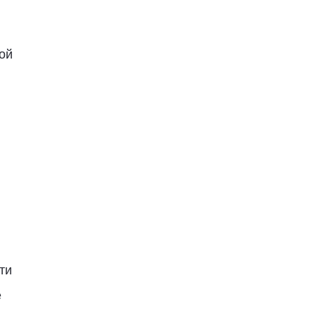
ой
ти
е