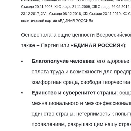
Съезде
20.11.2008
, ХI Съезде
21.11.2009
, ХIII Съезде
26.05.2012
23.12.2017
, XVIII Съезде
08.12.2018
, XIX Съезде
23.11.2019
, XX 
политической партии «ЕДИНАЯ РОССИЯ»
Основополагающие ценности Всероссийско
также
–
Партия или
«ЕДИНАЯ РОССИЯ»
):
Благополучие человека
: его здоровь
оплата труда и возможности для предп
комфортная среда, свобода творчества 
Единство и суверенитет страны
: общ
межнационального и межконфессиональн
единство страны, нетерпимость к попы
проявлениям, разрушающим нашу страну