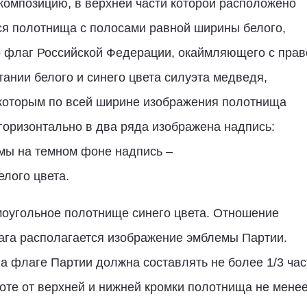
 композицию, в верхней части которой расположено
я полотнища с полосами равной ширины белого,
о флаг Российской Федерации, окаймляющего с прав
ании белого и синего цвета силуэта медведя,
 которым по всей ширине изображения полотнища
горизонтально в два ряда изображена надпись:
ы на темном фоне надпись –
лого цвета.
ямоугольное полотнище синего цвета. Отношение
лага располагается изображение эмблемы Партии.
 флаге Партии должна составлять не более 1/3 час
оте от верхней и нижней кромки полотнища не мене