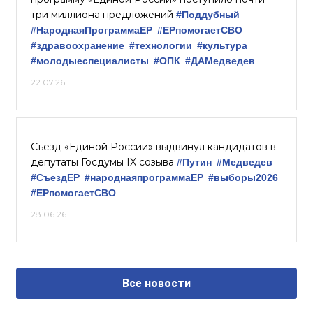
три миллиона предложений
#Поддубный
#НароднаяПрограммаЕР
#ЕРпомогаетСВО
#здравоохранение
#технологии
#культура
#молодыеспециалисты
#ОПК
#ДАМедведев
22.07.26
Съезд «Единой России» выдвинул кандидатов в
депутаты Госдумы IX созыва
#Путин
#Медведев
#СъездЕР
#народнаяпрограммаЕР
#выборы2026
#ЕРпомогаетСВО
28.06.26
Все новости